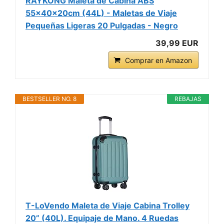
RAYKONG Maleta de Cabina ABS
55x40x20cm (44L) - Maletas de Viaje
Pequeñas Ligeras 20 Pulgadas - Negro
39,99 EUR
Comprar en Amazon
BESTSELLER NO. 8
REBAJAS
T-LoVendo Maleta de Viaje Cabina Trolley
20” (40L). Equipaje de Mano. 4 Ruedas