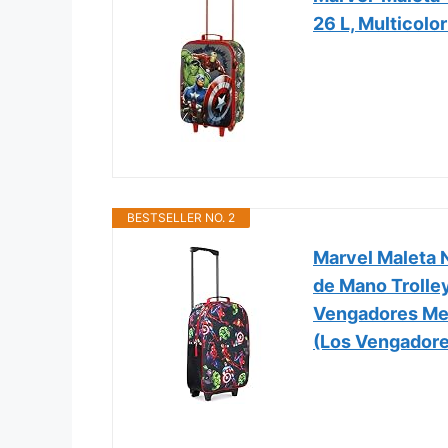
26 L, Multicolo
BESTSELLER NO. 2
Marvel Maleta N
de Mano Trolley
Vengadores Me
(Los Vengadore