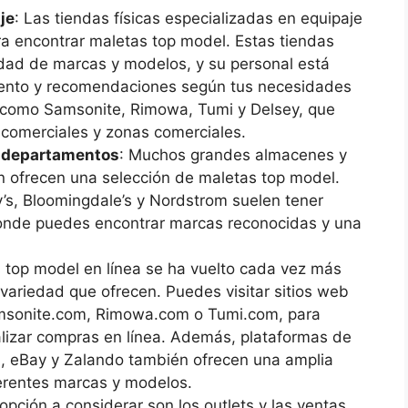
je
: Las tiendas físicas especializadas en equipaje
ra encontrar maletas top model. Estas tiendas
edad de marcas y modelos, y su personal está
iento y recomendaciones según tus necesidades
s como Samsonite, Rimowa, Tumi y Delsey, que
 comerciales y zonas comerciales.
r departamentos
: Muchos grandes almacenes y
 ofrecen una selección de maletas top model.
’s, Bloomingdale’s y Nordstrom suelen tener
onde puedes encontrar marcas reconocidas y una
 top model en línea se ha vuelto cada vez más
 variedad que ofrecen. Puedes visitar sitios web
msonite.com, Rimowa.com o Tumi.com, para
alizar compras en línea. Además, plataformas de
, eBay y Zalando también ofrecen una amplia
erentes marcas y modelos.
 opción a considerar son los outlets y las ventas